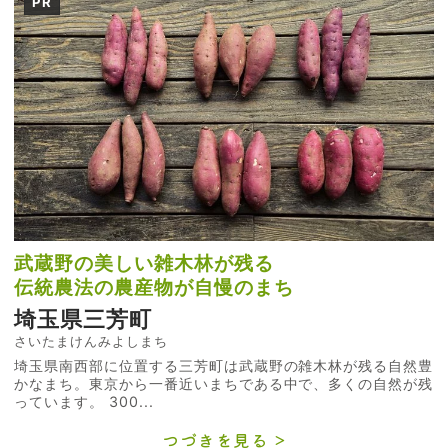
PR
武蔵野の美しい雑木林が残る
伝統農法の農産物が自慢のまち
埼玉県三芳町
さいたまけんみよしまち
埼玉県南西部に位置する三芳町は武蔵野の雑木林が残る自然豊
かなまち。東京から一番近いまちである中で、多くの自然が残
っています。 300...
つづきを見る