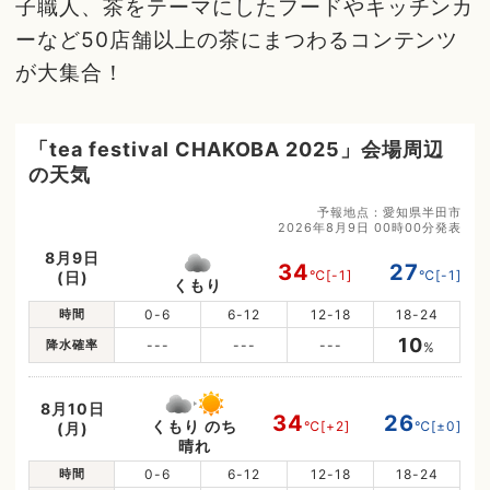
子職人、茶をテーマにしたフードやキッチンカ
ーなど50店舗以上の茶にまつわるコンテンツ
が大集合！
「tea festival CHAKOBA 2025」会場周辺
の天気
予報地点：愛知県半田市
2026年8月9日 00時00分発表
8月9日
34
27
℃
[-1]
℃
[-1]
(日)
くもり
時間
0-6
6-12
12-18
18-24
10
降水確率
---
---
---
%
8月10日
34
26
くもり のち
℃
[+2]
℃
[±0]
(月)
晴れ
時間
0-6
6-12
12-18
18-24