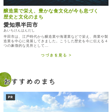
醸造業で栄え、豊かな食文化が今も息づく
歴史と文化のまち
愛知県半田市
あいちけんはんだし
半⽥市は、江⼾時代から醸造業や海運業などで栄え、商業や製
造業を中⼼に発展してきました。こうした歴史を今に伝える４
つの象徴的な⾒所として...
つづきを見る
おすすめのまち
PR