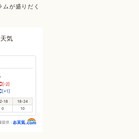
ラムが盛りだく
の天気
れ
℃
[-2]
℃
[+1]
2-18
18-24
0
10
報提供：