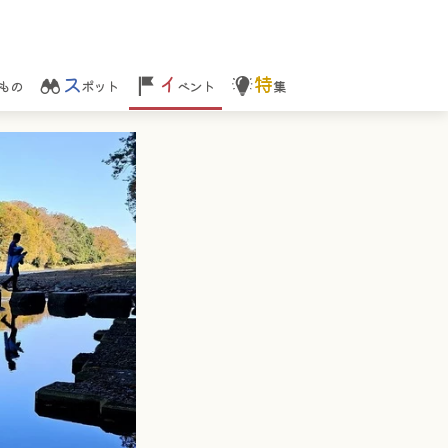
ス
イ
特
もの
ポット
ベント
集