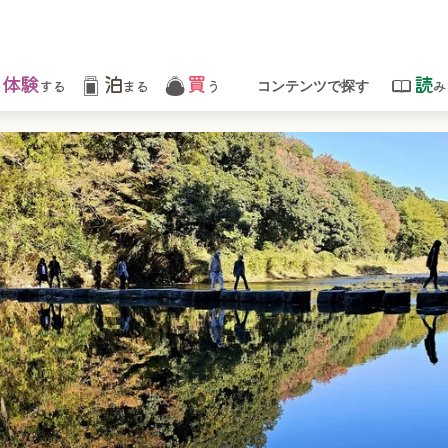
体験
泊
買
読
する
まる
う
み
コンテンツで探す