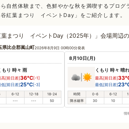
から自然体験まで、色鮮やかな秋を満喫するプログ
谷紅葉まつり イベントDay」をご紹介します。
葉まつり イベントDay（2025年）」会場周辺
玉県比企郡嵐山町
2026年8月9日 00時00分発表
8月10日(月)
くもり 時々 雨
くもり 時々 晴
36℃
33
最高[前日差]
[-1]
最高[前日差]
25℃
23
最低[前日差]
[-3]
最低[前日差]
6
6-12
12-18
18-24
時間
0-6
6-12
1
---
---
50
降水確率
30
10
情