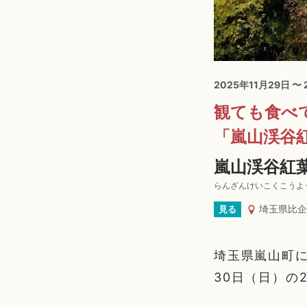
2025年11月29日 〜
観ても食べ
「嵐山渓谷
嵐山渓谷紅葉
らんざんけいこくこうよ
埼玉県比企
見る
埼玉県嵐山町に
30日（日）の