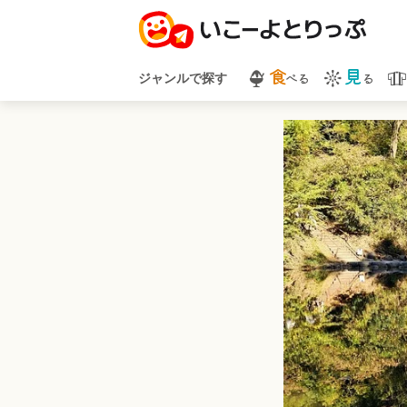
食
見
べる
る
ジャンルで探す