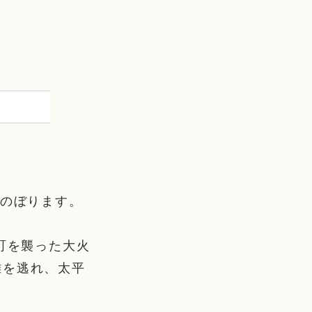
かのぼります。
町を襲った大火
難を逃れ、太平