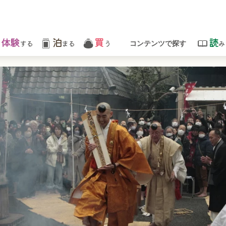
体験
泊
買
読
する
まる
う
み
コンテンツで探す