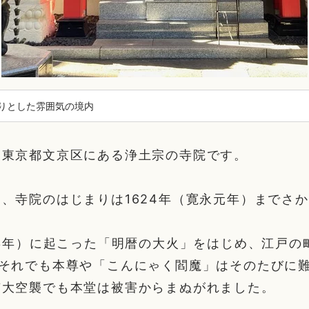
りとした雰囲気の境内
、東京都文京区にある浄土宗の寺院です。
、寺院のはじまりは1624年（寛永元年）までさ
暦3年）に起こった「明暦の大火」をはじめ、江戸の
。それでも本尊や「こんにゃく閻魔」はそのたびに
京大空襲でも本堂は被害からまぬがれました。