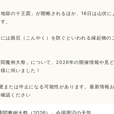
地獄の十王図」が開帳されるほか、16日は山伏に
ます。
者には困厄（こんやく）を防ぐといわれる縁起物の
閻魔例大祭」について、2026年の開催情報や見
者様に伺いました！
変更または中止になる可能性があります。最新情報
ご確認ください
季閻魔例大祭（2026）」会場周辺の天気