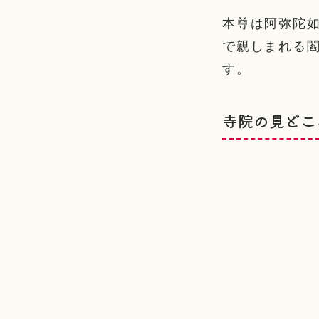
本尊は阿弥陀
で親しまれる
す。
寺院の見どこ