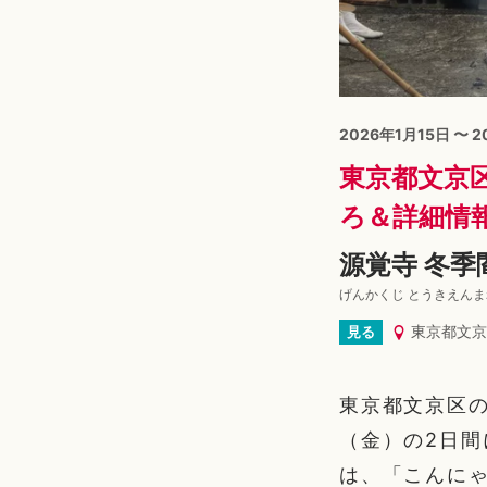
2026年1月15日 〜 
東京都文京区
ろ＆詳細情
源覚寺 冬季
げんかくじ とうきえん
東京都文京
見る
東京都文京区の
（金）の2日
は、「こんに