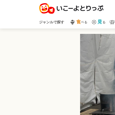
食
見
べる
る
ジャンルで探す