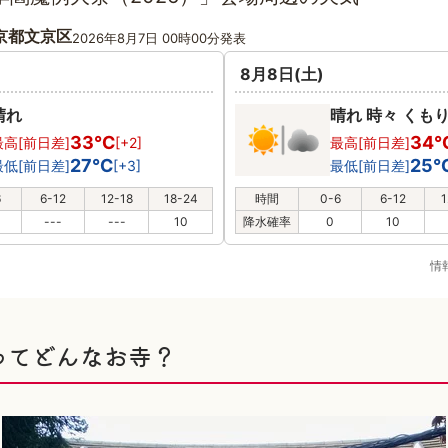
京都文京区
2026年8月7日 00時00分発表
8月8日(土)
晴れ
晴れ 時々 くも
33℃
34
最高[前日差]
[+2]
最高[前日差]
27℃
25
最低[前日差]
[+3]
最低[前日差]
6
6-12
12-18
18-24
時間
0-6
6-12
1
---
---
10
降水確率
0
10
情
ってどんなお寺？