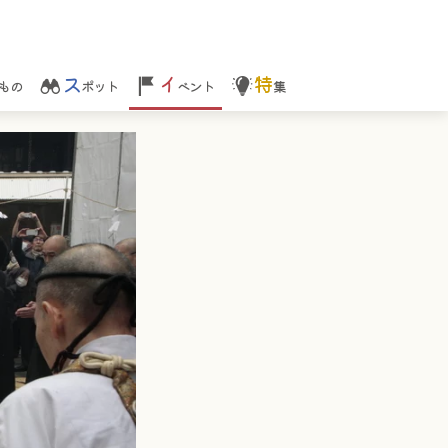
ス
イ
特
もの
ポット
ベント
集