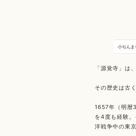
小ぢんま
「源覚寺」は
その歴史は古く
1657年（明
を4度も経験
洋戦争中の東