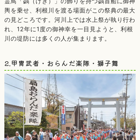
霊鳥「鷁（げき）」の飾りを持つ鷁首船に御神
輿を乗せ、利根川を渡る場面がこの祭典の最大
の見どころです。河川上では水上祭が執り行わ
れ、12年に1度の御神幸を一目見ようと、利根
川の堤防には多くの人が集まります。
2.甲冑武者・おらんだ楽隊・獅子舞