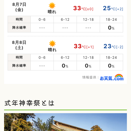
8月7日
33
25
℃
[±0]
℃
[+2]
(金)
晴れ
時間
0-6
6-12
12-18
18-24
0
降水確率
---
---
---
%
8月8日
33
23
℃
[+1]
℃
[-2]
(土)
晴れ
時間
0-6
6-12
12-18
18-24
0
0
0
降水確率
---
%
%
%
情報提供：
式年神幸祭とは