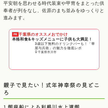
平安朝を思わせる時代装束や甲冑をまとった供
奉者が列をなし、佐原のまち並みをゆっくりと
進みます。
千葉県
のオススメおでかけ
PR
本格和食&キッズメニューに子供も大満足！
3歳以下無料のドリンクバーも！「華
屋与兵衛」の魅力を徹底レポ
千葉県市川市
親子で見たい！式年神幸祭の見どこ
ろ
1.御座船による利根川水上渡御