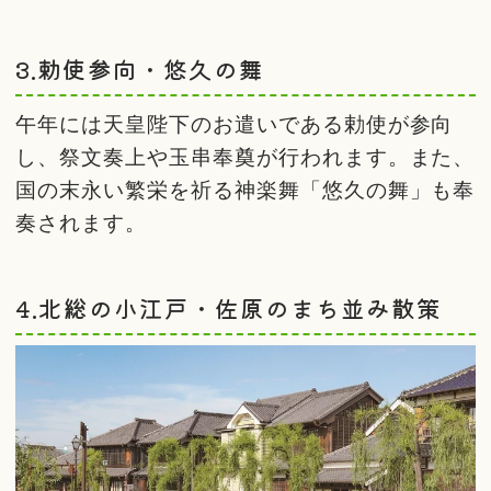
3.勅使参向・悠久の舞
午年には天皇陛下のお遣いである勅使が参向
し、祭文奏上や玉串奉奠が行われます。また、
国の末永い繁栄を祈る神楽舞「悠久の舞」も奉
奏されます。
4.北総の小江戸・佐原のまち並み散策