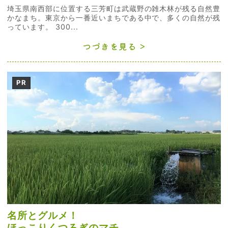
埼玉県南西部に位置する三芳町は武蔵野の雑木林が残る自然豊
かなまち。東京から一番近いまちである中で、多くの自然が残
っています。 300...
つづきを見る
PR
名所とグルメ！
ほっこりくつろぎのマチ