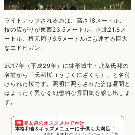
ライトアップされるのは、高さ18メートル、
枝の広がりが東西23.5メートル、南北21.8メ
ートル、根元周り6.5メートルにも達する巨大
なエドヒガン。
2017年（平成29年）に鉢形城主・北条氏邦の
名前から「氏邦桜（うじくにざくら）」と名付
けられた桜です。照明に照らされた姿は昼間と
はまったく異なる幻想的な雰囲気を醸し出しま
す。
埼玉県
のオススメおでかけ
PR
本格和食&キッズメニューに子供も大満足！
3歳以下無料のドリンクバーも！「華