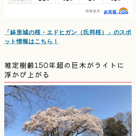
情報提供：
「鉢形城の桜・エドヒガン（氏邦桜）」のスポ
ット情報はこちら！
推定樹齢150年超の巨木がライトに
浮かび上がる