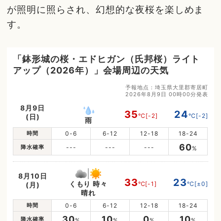
が照明に照らされ、幻想的な夜桜を楽しめま
す。
「鉢形城の桜・エドヒガン（氏邦桜）ライト
アップ（2026年）」会場周辺の天気
予報地点：埼玉県大里郡寄居町
2026年8月9日 00時00分発表
8月9日
35
24
℃
[-2]
℃
[-2]
(日)
雨
時間
0-6
6-12
12-18
18-24
60
降水確率
---
---
---
%
8月10日
33
23
くもり 時々
℃
[-1]
℃
[±0]
(月)
晴れ
時間
0-6
6-12
12-18
18-24
30
10
0
10
降水確率
%
%
%
%