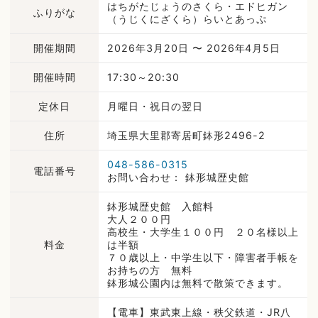
はちがたじょうのさくら・エドヒガン
ふりがな
（うじくにざくら）らいとあっぷ
開催期間
2026年3月20日 〜 2026年4月5日
開催時間
17:30～20:30
定休日
月曜日・祝日の翌日
住所
埼玉県大里郡寄居町鉢形2496-2
048-586-0315
電話番号
お問い合わせ： 鉢形城歴史館
鉢形城歴史館 入館料
大人２００円
高校生・大学生１００円 ２０名様以上
料金
は半額
７０歳以上・中学生以下・障害者手帳を
お持ちの方 無料
鉢形城公園内は無料で散策できます。
【電車】東武東上線・秩父鉄道・JR八