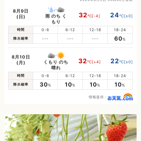
8月9日
32
24
雨 のち く
℃
[-4]
℃
[±0]
(日)
もり
時間
0-6
6-12
12-18
18-24
60
降水確率
---
---
---
%
8月10日
32
22
くもり のち
℃
[+4]
℃
[±0]
(月)
晴れ
時間
0-6
6-12
12-18
18-24
30
10
10
10
降水確率
%
%
%
%
情報提供：