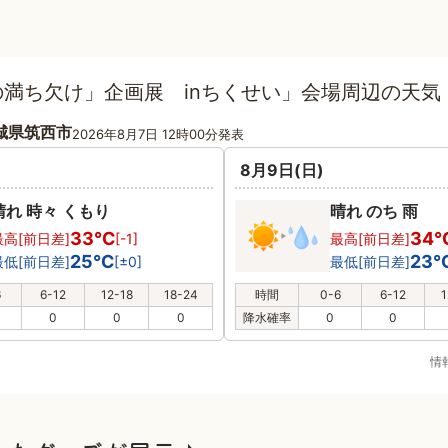
満ち欠け」企画展 inちくせい」会場周辺の天気
城県筑西市
2026年8月7日 12時00分発表
8月9日(日)
晴れ 時々 くもり
晴れ のち 雨
33℃
34
最高[前日差]
[-1]
最高[前日差]
25℃
23
最低[前日差]
[±0]
最低[前日差]
6
6-12
12-18
18-24
時間
0-6
6-12
1
0
0
0
降水確率
0
0
情