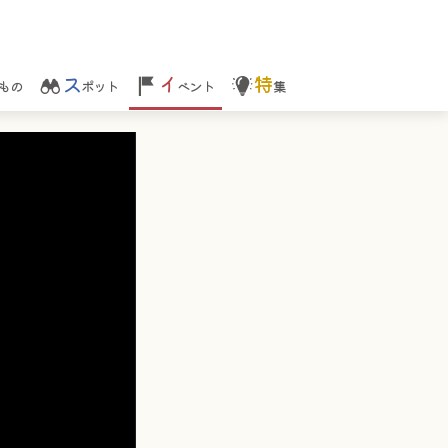
ス
イ
特
もの
ポット
ベント
集