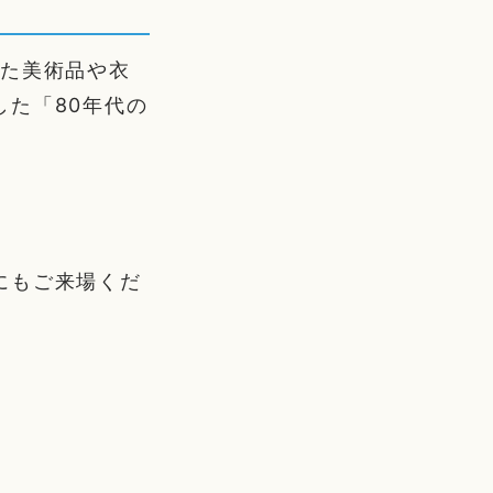
した美術品や衣
た「80年代の
。
。
にもご来場くだ