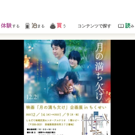
体験
泊
買
読
する
まる
う
み
コンテンツで探す