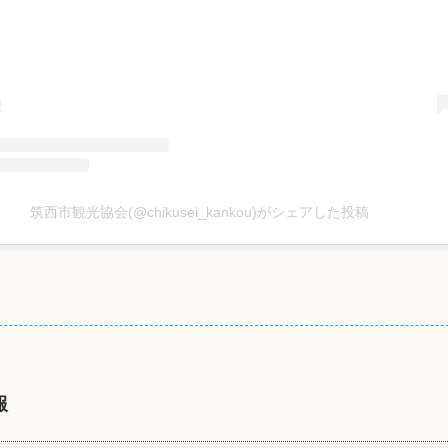
筑西市観光協会(@chikusei_kankou)がシェアした投稿
報