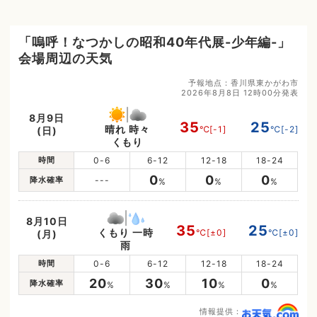
「嗚呼！なつかしの昭和40年代展-少年編-」
会場周辺の天気
予報地点：香川県東かがわ市
2026年8月8日 12時00分発表
8月9日
35
25
晴れ 時々
℃
[-1]
℃
[-2]
(日)
くもり
時間
0-6
6-12
12-18
18-24
0
0
0
降水確率
---
%
%
%
8月10日
35
25
くもり 一時
℃
[±0]
℃
[±0]
(月)
雨
時間
0-6
6-12
12-18
18-24
20
30
10
0
降水確率
%
%
%
%
情報提供：