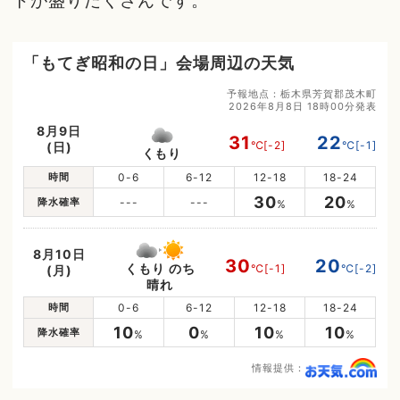
トが盛りだくさんです。
「もてぎ昭和の日」会場周辺の天気
予報地点：栃木県芳賀郡茂木町
2026年8月8日 18時00分発表
8月9日
31
22
℃
[-2]
℃
[-1]
(日)
くもり
時間
0-6
6-12
12-18
18-24
30
20
降水確率
---
---
%
%
8月10日
30
20
くもり のち
℃
[-1]
℃
[-2]
(月)
晴れ
時間
0-6
6-12
12-18
18-24
10
0
10
10
降水確率
%
%
%
%
情報提供：