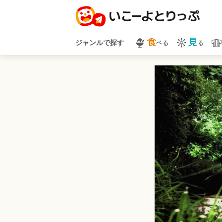
食
見
べる
る
ジャンルで探す