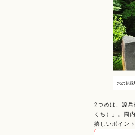
水の苑緑
2つめは、源
くち）」。園
嬉しいポイン