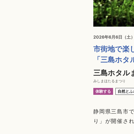
2026年6月6日（土
市街地で楽
「三島ホタ
三島ホタルま
みしまほたるまつり
体験する
自然とふ
静岡県三島市で
り」が開催さ