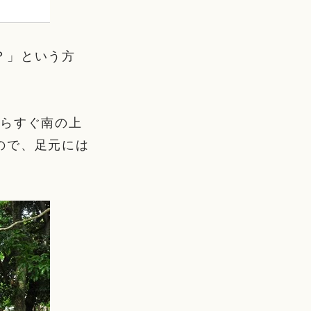
？」という方
からすぐ南の上
ので、足元には