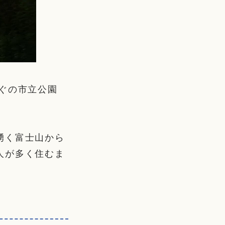
ぐの市立公園
。
湧く富士山から
人が多く住むま