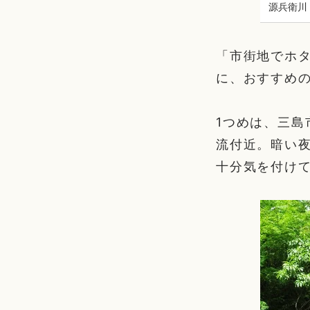
源兵衛川
「市街地でホ
に、おすすめ
1つめは、三
流付近。暗い
十分気を付け