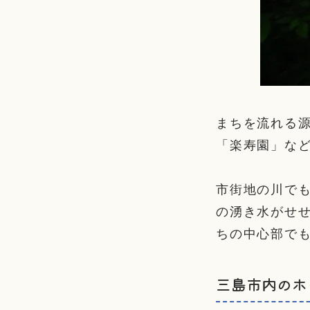
まちを流れる源
「楽寿園」な
市街地の川で
の湧き水がせ
ちの中心部で
三島市内のホ