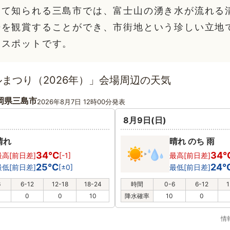
して知られる三島市では、富士山の湧き水が流れる
光を観賞することができ、市街地という珍しい立地
なスポットです。
まつり（2026年）」会場周辺の天気
岡県三島市
2026年8月7日 12時00分発表
8月9日(日)
晴れ
晴れ のち 雨
34℃
34
最高[前日差]
[-1]
最高[前日差]
25℃
24
最低[前日差]
[±0]
最低[前日差]
6
6-12
12-18
18-24
時間
0-6
6-12
1
0
0
10
降水確率
10
0
情