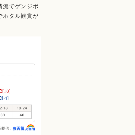
清流でゲンジボ
でホタル観賞が
℃
[±0]
℃
[-1]
2-18
18-24
30
40
報提供：