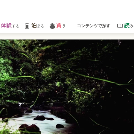
体験
泊
買
読
する
まる
う
み
コンテンツで探す