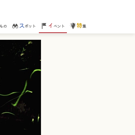
ス
イ
特
もの
ポット
ベント
集