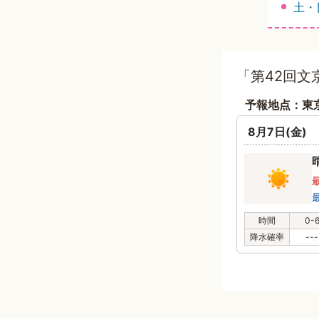
土・
「第42回文
予報地点：東
8月7日(金)
時間
0-
降水確率
---