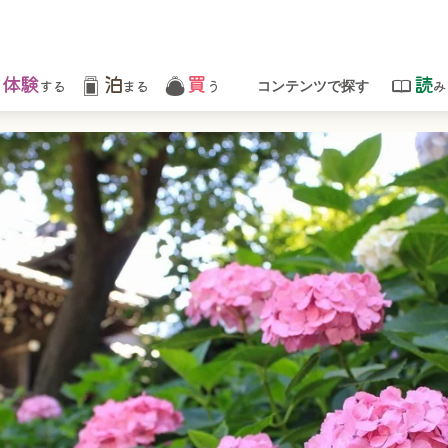
体験
泊
買
読
する
まる
う
み
コンテンツで探す