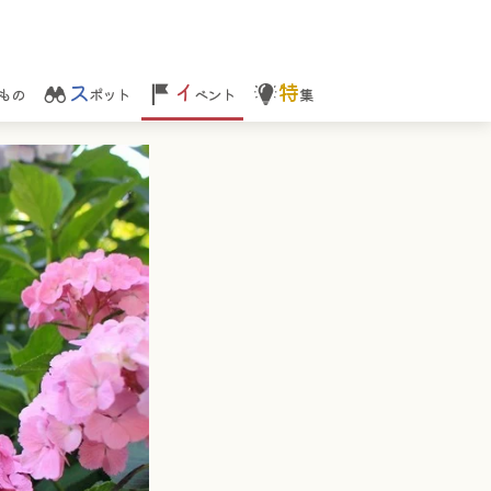
ス
イ
特
もの
ポット
ベント
集