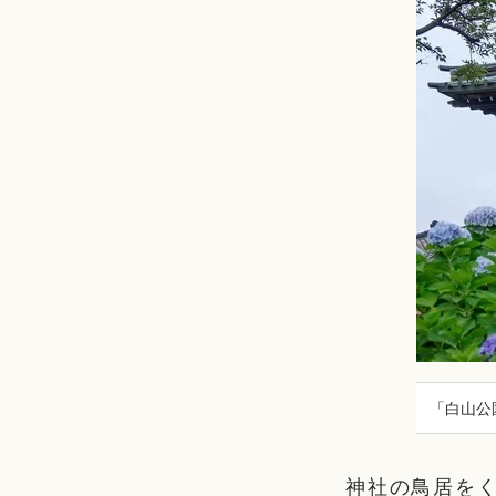
「白山公
神社の鳥居を