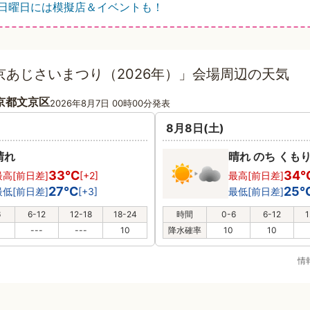
日曜日には模擬店＆イベントも！
京あじさいまつり（2026年）」会場周辺の天気
京都文京区
2026年8月7日 00時00分発表
8月8日(土)
晴れ
晴れ のち くも
33℃
34
最高[前日差]
[+2]
最高[前日差]
27℃
25
最低[前日差]
[+3]
最低[前日差]
6
6-12
12-18
18-24
時間
0-6
6-12
1
---
---
10
降水確率
10
10
情