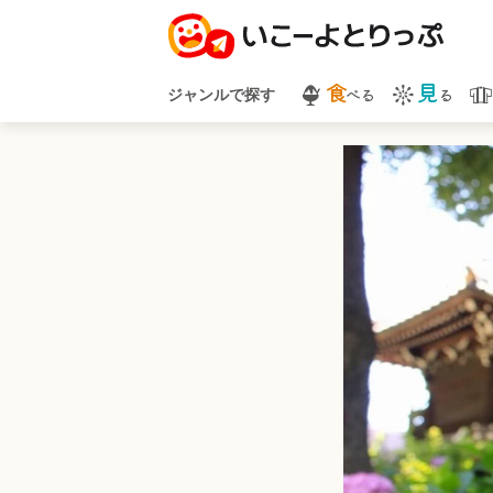
食
見
べる
る
ジャンルで探す