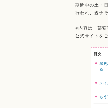
期間中の土・
行われ、親子
※内容は一部
公式サイトを
目次
歴史
る！
メイ
もう