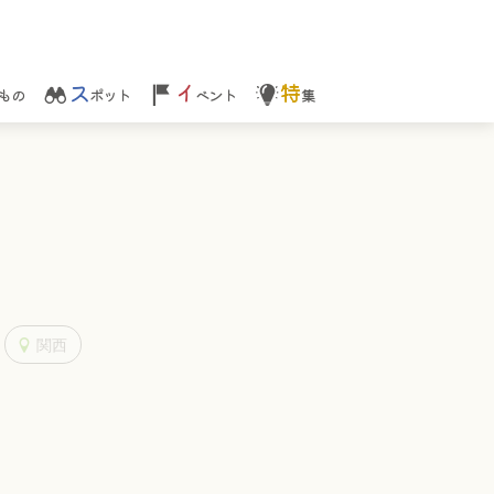
ス
イ
特
もの
ポット
ベント
集
関西