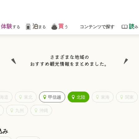
体験
泊
買
読
する
まる
う
み
コンテンツで探す
さまざまな地域の
おすすめ観光情報をまとめました。
海道
東北
甲信越
北陸
東海
関東
九州
沖縄
込み