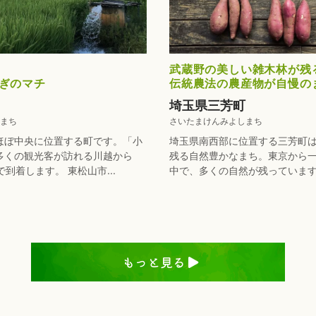
武蔵野の美しい雑木林が残
ぎのマチ
伝統農法の農産物が自慢の
埼玉県三芳町
まち
さいたまけんみよしまち
ほぼ中央に位置する町です。「小
埼玉県南西部に位置する三芳町
多くの観光客が訪れる川越から
残る自然豊かなまち。東京から
到着します。 東松山市...
中で、多くの自然が残っています。 
もっと見る