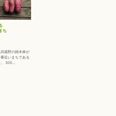
る
まち
は武蔵野の雑木林が
一番近いまちである
300...