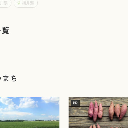
川県
福井県
一覧
のまち
PR