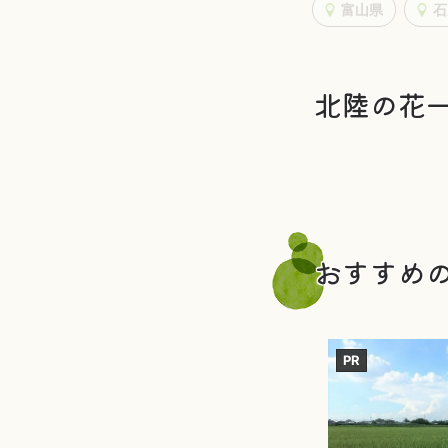
富山県
石
北陸の花
おすすめ
PR