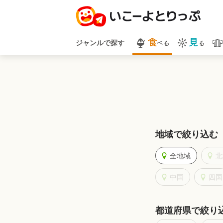
食
見
べる
る
ジャンルで探す
地域で絞り込む
全地域
北
中国
四国
都道府県で絞り