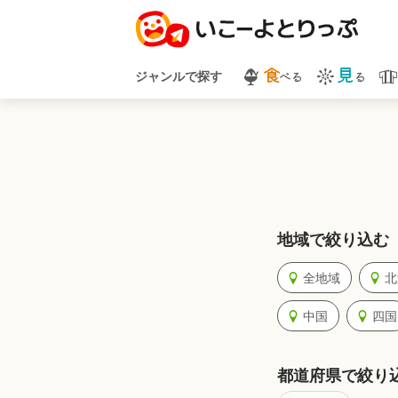
食
見
べる
る
ジャンルで探す
地域で絞り込む
全地域
北
中国
四国
都道府県で絞り