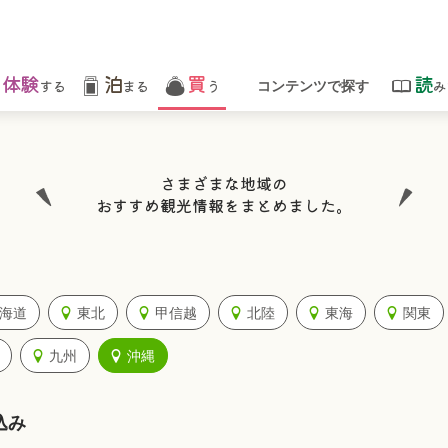
体験
泊
買
読
する
まる
う
み
コンテンツで探す
さまざまな地域の
おすすめ観光情報をまとめました。
海道
東北
甲信越
北陸
東海
関東
九州
沖縄
込み