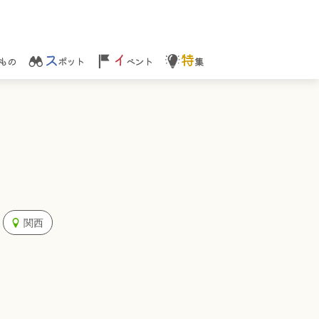
ス
イ
特
もの
ポット
ベント
集
関西