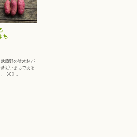
る
まち
は武蔵野の雑木林が
一番近いまちである
300...