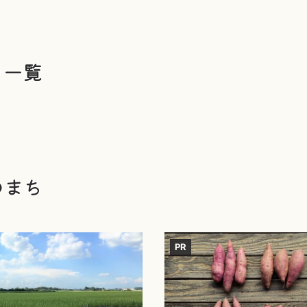
う一覧
のまち
PR