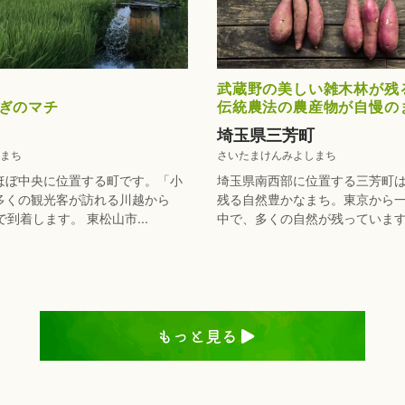
武蔵野の美しい雑木林が残
ぎのマチ
伝統農法の農産物が自慢の
埼玉県三芳町
まち
さいたまけんみよしまち
ほぼ中央に位置する町です。「小
埼玉県南西部に位置する三芳町
多くの観光客が訪れる川越から
残る自然豊かなまち。東京から
到着します。 東松山市...
中で、多くの自然が残っています。 
もっと見る