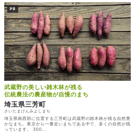
PR
武蔵野の美しい雑木林が残る
伝統農法の農産物が自慢のまち
埼玉県三芳町
さいたまけんみよしまち
埼玉県南西部に位置する三芳町は武蔵野の雑木林が残る自然豊
かなまち。東京から一番近いまちである中で、多くの自然が残
っています。 300...