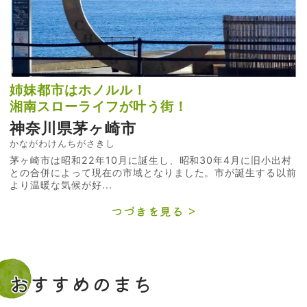
姉妹都市はホノルル！
湘南スローライフが叶う街！
神奈川県茅ヶ崎市
かながわけんちがさきし
茅ヶ崎市は昭和22年10月に誕生し、昭和30年4月に旧小出村
との合併によって現在の市域となりました。市が誕生する以前
より温暖な気候が好...
つづきを見る
おすすめのまち