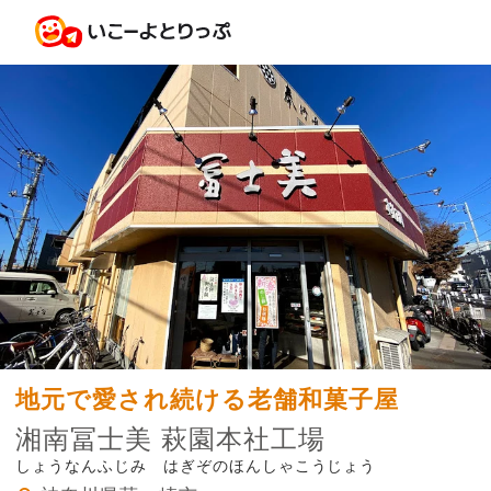
地元で愛され続ける老舗和菓子屋
湘南冨士美 萩園本社工場
しょうなんふじみ はぎぞのほんしゃこうじょう