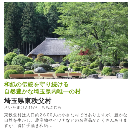
和紙の伝統を守り続ける
自然豊かな埼玉県内唯一の村
埼玉県東秩父村
さいたまけんひがしちちぶむら
東秩父村は人口約2６00人の小さな村ではありますが、豊かな
自然を生かし、農産物やイワナなどの名産品がたくさんありま
すが、得に手漉き和紙...