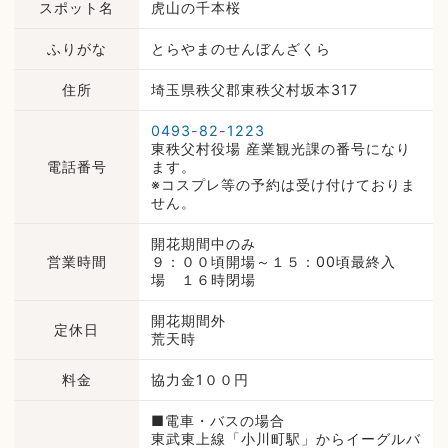
スポット名
虎山の千本桜
ふりがな
とらやまのせんぼんざくら
住所
埼玉県秩父郡東秩父村坂本317
0493-82-1223
東秩父村役場 産業観光課の番号になり
電話番号
ます。
※コスプレ等の予約は受け付けておりま
せん。
開花期間中のみ
営業時間
９：００頃開場～１５：00頃最終入
場 １６時閉場
開花期間外
定休日
荒天時
料金
協力金1００円
■電車・バスの場合
東武東上線「小川町駅」からイーグルバ