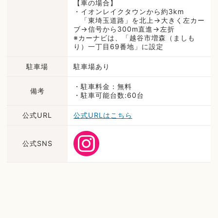
【車の場合】
・イオンレイクタウンから約3km
「東埼玉道路」を北上→大きく左カー
ブ→信号から300m直進→左折
※カーナビは、「越谷市増森（ましも
り）一丁目69番地」に設定
駐車場
駐車場あり
・駐車料金：無料
備考
・駐車可能台数:60台
公式URL
公式URLはこちら
公式SNS