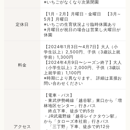
※いちごがなくなり次第閉園
【1月・2月】月曜日・金曜日 【3月～
5月】月曜日
定休日
※いちごの生育状況より臨時休園あり
※月曜日が祝日の場合は営業し火曜日が
休園
【2024年1月3日〜4月7日】大人（小
学生以上）2,500円、子供（3歳以上就
学前）1,300円
【2024年4月9日〜シーズン終了】大人
料金
（小学生以上）2,000円、子供（3歳以
上就学前）1,100円
※時期により異なります。 詳細は直接お
問い合わせください
【電車・バス】
・東武伊勢崎線「越谷駅」東口から「増
林地区センター」行きバス
終点下車、徒歩で約5分
・JR武蔵野線「越谷レイクタウン駅」
から「タローズ本社前」行きバス
アクセス
「三丁野」下車、徒歩で約12分