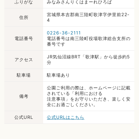
ふりがな
みなみさんりくはまーれひろば
宮城県本吉郡南三陸町歌津字伊里前22-
住所
4
0226-36-2111
電話番号
電話番号は南三陸町役場歌津総合支所の
番号です
JR気仙沼線BRT「歌津駅」から徒歩約5
アクセス
分
駐車場
駐車場あり
公園ご利用の際は、ホームページに記載
されている「利用における
備考
注意事項」をお守りいただき、楽しく安
全にお過ごしください。
公式URL
公式URLはこちら