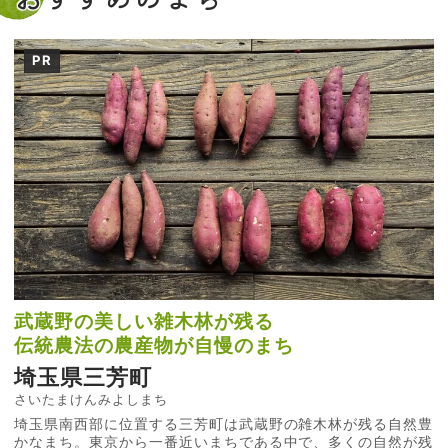
PR
武蔵野の美しい雑木林が残る
伝統農法の農産物が自慢のまち
埼玉県三芳町
さいたまけんみよしまち
埼玉県南西部に位置する三芳町は武蔵野の雑木林が残る自然豊
かなまち。東京から一番近いまちである中で、多くの自然が残