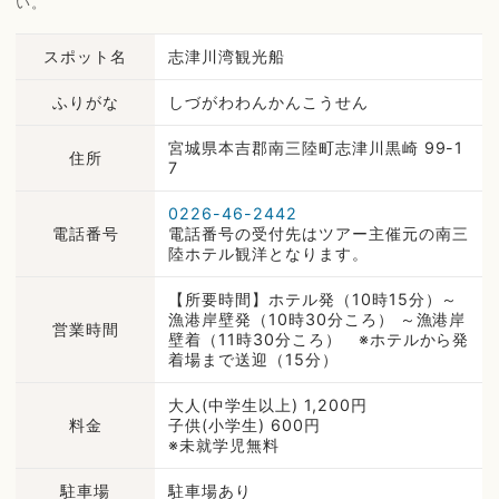
い。
スポット名
志津川湾観光船
ふりがな
しづがわわんかんこうせん
宮城県本吉郡南三陸町志津川黒崎 99-1
住所
7
0226-46-2442
電話番号
電話番号の受付先はツアー主催元の南三
陸ホテル観洋となります。
【所要時間】ホテル発（10時15分）～
漁港岸壁発（10時30分ころ） ～漁港岸
営業時間
壁着（11時30分ころ） ※ホテルから発
着場まで送迎（15分）
大人(中学生以上) 1,200円
料金
子供(小学生) 600円
※未就学児無料
駐車場
駐車場あり