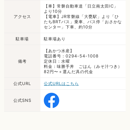
【車】常磐自動車道「日立南太田IC」
より10分
アクセス
【電車】JR常磐線「大甕駅」より「ひ
たちBRTバス」乗車、バス停「おさかな
センター」下車、約10分
駐車場
駐車場あり
【あかつ水産】
電話番号：0294-54-1008
備考
定休日：水曜
料金：味勝手丼 ごはん（みそ汁つき）
82円〜＋選んだ具の代金
公式URL
公式URLはこちら
公式SNS