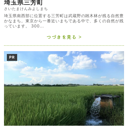
埼玉県三芳町
さいたまけんみよしまち
埼玉県南西部に位置する三芳町は武蔵野の雑木林が残る自然豊
かなまち。東京から一番近いまちである中で、多くの自然が残
っています。 300...
つづきを見る
PR