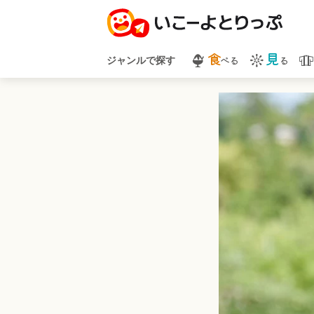
食
見
べる
る
ジャンルで探す