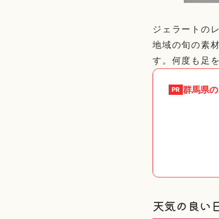
ジェラートの
地域の旬の素
す。何度も足
群馬県
の
PR
天気の良い