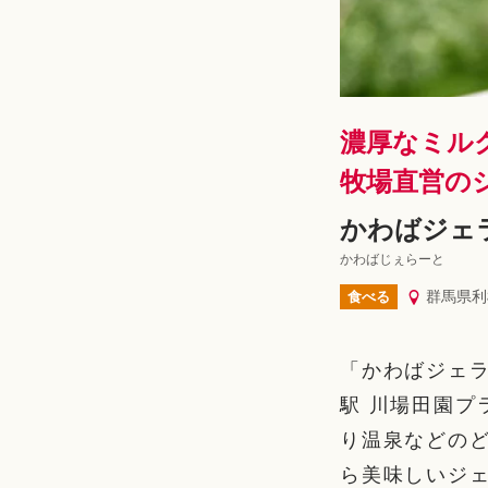
濃厚なミル
牧場直営の
かわばジェ
かわばじぇらーと
群馬県利
食べる
「かわばジェラ
駅 川場田園プ
り温泉などの
ら美味しいジ