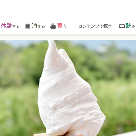
体験
泊
買
読
する
まる
う
み
コンテンツで探す