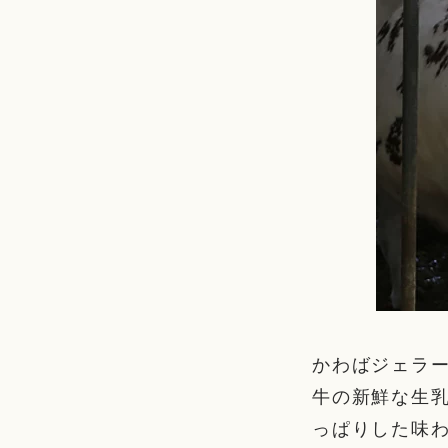
かわばジェラ
牛の新鮮な生
っぱりした味