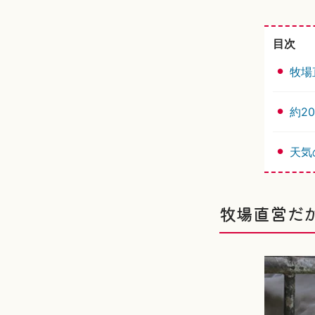
目次
牧場
約2
天気
牧場直営だ