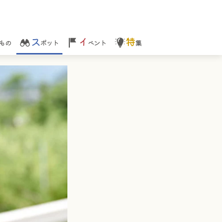
ス
イ
特
もの
ポット
ベント
集