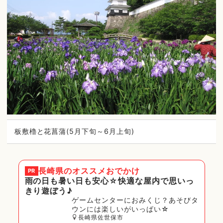
板敷櫓と花菖蒲(5月下旬～6月上旬)
長崎県
のオススメおでかけ
PR
雨の日も暑い日も安心☆快適な屋内で思いっ
きり遊ぼう♪
ゲームセンターにおみくじ？あそびタ
ウンには楽しいがいっぱい☆
長崎県佐世保市