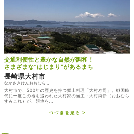
交通利便性と豊かな自然が調和！
さまざまな“はじまり”があるまち
長崎県大村市
ながさきけんおおむらし
大村市で、500年の歴史を持つ郷土料理「大村寿司」。戦国時
代に一度この地を追われた大村家の当主・大村純伊（おおむら
すみこれ）が、領地を...
つづきを見る