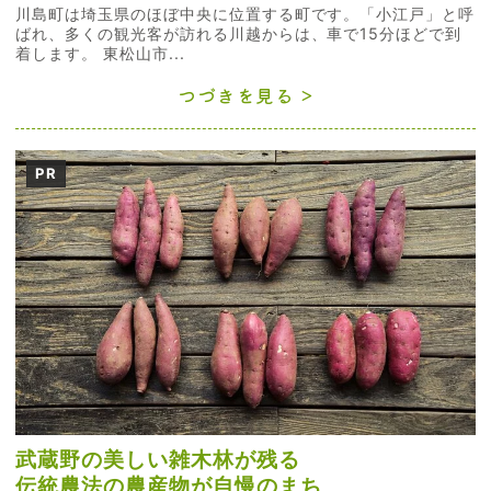
川島町は埼玉県のほぼ中央に位置する町です。「小江戸」と呼
ばれ、多くの観光客が訪れる川越からは、車で15分ほどで到
着します。 東松山市...
つづきを見る
PR
武蔵野の美しい雑木林が残る
伝統農法の農産物が自慢のまち