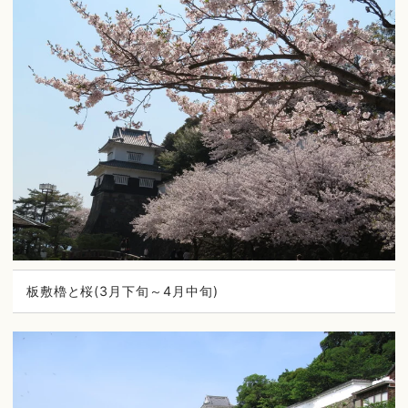
板敷櫓と桜(3月下旬～4月中旬)