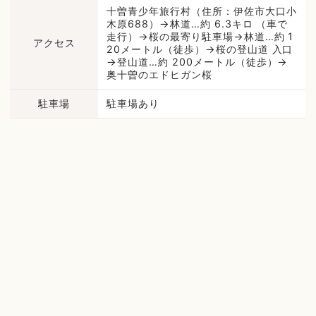
十曽青少年旅行村（住所：伊佐市大口小
木原688）→林道…約 6.3キロ （車で
走行）→桜の最寄り駐車場→林道…約 1
アクセス
20メートル（徒歩）→桜の登山道 入口
→登山道…約 200メートル（徒歩）→
奥十曽のエドヒガン桜
駐車場
駐車場あり