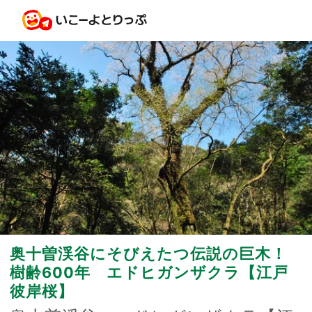
奥十曽渓谷にそびえたつ伝説の巨木！
樹齢600年 エドヒガンザクラ【江戸
彼岸桜】