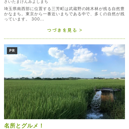
さいたまけんみよしまち
埼玉県南西部に位置する三芳町は武蔵野の雑木林が残る自然豊
かなまち。東京から一番近いまちである中で、多くの自然が残
っています。 300...
つづきを見る
PR
名所とグルメ！