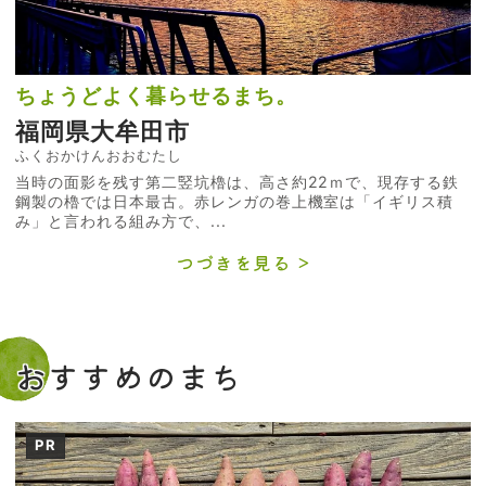
ちょうどよく暮らせるまち。
福岡県大牟田市
ふくおかけんおおむたし
当時の面影を残す第二竪坑櫓は、高さ約22ｍで、現存する鉄
鋼製の櫓では日本最古。赤レンガの巻上機室は「イギリス積
み」と言われる組み方で、...
つづきを見る
おすすめのまち
PR