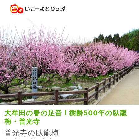
大牟田の春の足音！樹齢500年の臥龍
梅・普光寺
普光寺の臥龍梅