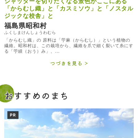
シャッターを切りたくなる景色がここにある
「からむし織」と「カスミソウ」と「ノスタル
ジックな校舎」と
福島県昭和村
ふくしまけんしょうわむら
「からむし織」の 原料は「苧麻（からむし）」という植物の
繊維。昭和村は、この栽培から、繊維を爪で細く裂いて糸にす
る「苧績（おう）み」、...
つづきを見る
おすすめのまち
PR