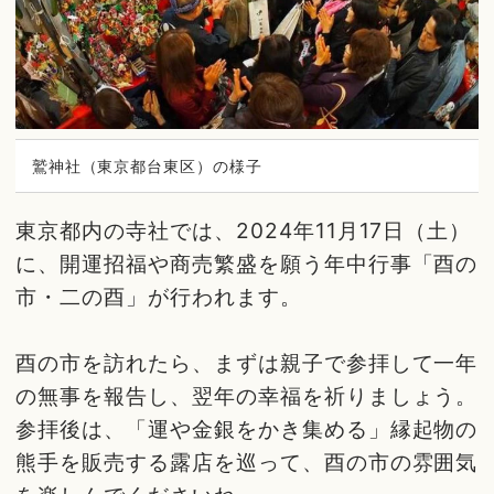
鷲神社（東京都台東区）の様子
東京都内の寺社では、2024年11月17日（土）
に、開運招福や商売繁盛を願う年中行事「酉の
市・二の酉」が行われます。
酉の市を訪れたら、まずは親子で参拝して一年
の無事を報告し、翌年の幸福を祈りましょう。
参拝後は、「運や金銀をかき集める」縁起物の
熊手を販売する露店を巡って、酉の市の雰囲気