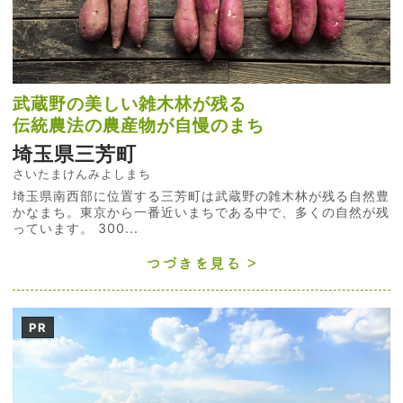
武蔵野の美しい雑木林が残る
伝統農法の農産物が自慢のまち
埼玉県三芳町
さいたまけんみよしまち
埼玉県南西部に位置する三芳町は武蔵野の雑木林が残る自然豊
かなまち。東京から一番近いまちである中で、多くの自然が残
っています。 300...
つづきを見る
PR