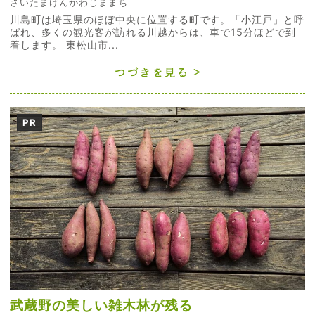
さいたまけんかわじままち
川島町は埼玉県のほぼ中央に位置する町です。「小江戸」と呼
ばれ、多くの観光客が訪れる川越からは、車で15分ほどで到
着します。 東松山市...
つづきを見る
PR
武蔵野の美しい雑木林が残る