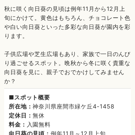
秋に咲く向日葵の見頃は例年11月から12月上
旬にかけて。黄色はもちろん、チョコレート色
や白い向日葵といった多彩な向日葵が園内を彩
ります。
子供広場や芝生広場もあり、家族で一日のんび
り過ごせるスポット。晩秋から冬に咲く貴重な
向日葵を見に、親子でおでかけしてみません
か？
■スポット概要
所在地：
神奈川県座間市緑ケ丘4-1458
定休日：
無休
料金：
入園無料
向日葵の見頃：
例年11月～12月上旬