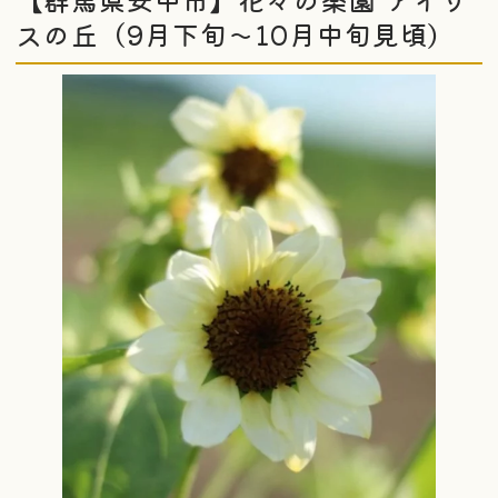
スの丘（9月下旬〜10月中旬見頃）