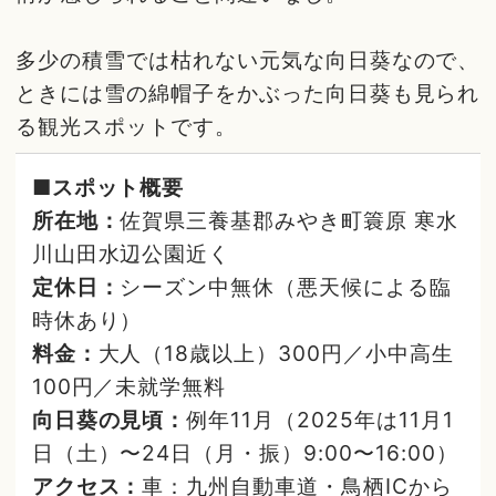
多少の積雪では枯れない元気な向日葵なので、
ときには雪の綿帽子をかぶった向日葵も見られ
る観光スポットです。
■スポット概要
所在地：
佐賀県三養基郡みやき町簑原 寒水
川山田水辺公園近く
定休日：
シーズン中無休（悪天候による臨
時休あり）
料金：
大人（18歳以上）300円／小中高生
100円／未就学無料
向日葵の見頃：
例年11月（2025年は11月1
日（土）〜24日（月・振）9:00〜16:00）
アクセス：
車：九州自動車道・鳥栖ICから