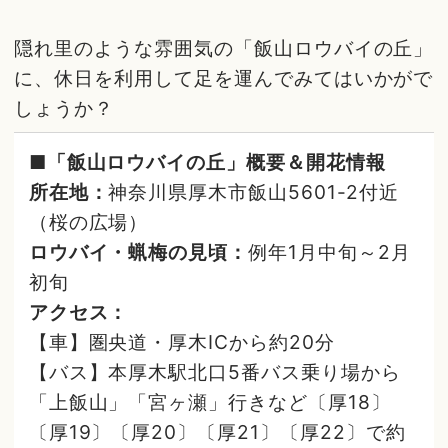
隠れ里のような雰囲気の「飯山ロウバイの丘」
に、休日を利用して足を運んでみてはいかがで
しょうか？
■「飯山ロウバイの丘」概要＆開花情報
所在地：
神奈川県厚木市飯山5601-2付近
（桜の広場）
ロウバイ・蝋梅の見頃：
例年1月中旬～2月
初旬
アクセス：
【車】圏央道・厚木ICから約20分
【バス】本厚木駅北口5番バス乗り場から
「上飯山」「宮ヶ瀬」行きなど〔厚18〕
〔厚19〕〔厚20〕〔厚21〕〔厚22〕で約