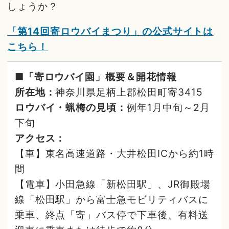
しょうか？
「第14回寄ロウバイまつり」の公式サイトは
こちら！
■「寄ロウバイ園」概要＆開花情報
所在地：
神奈川県足柄上郡松田町寄3415
ロウバイ・蝋梅の見頃：
例年1月中旬～2月
下旬
アクセス：
【車】東名高速道路・大井松田ICから約1時
間
【電車】小田急線「新松田駅」、JR御殿場
線「松田駅」から富士急モビリティバスに
乗車、終点「寄」バス停で下車後、有料送