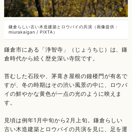
鎌倉らしい古い木造建築とロウバイの共演（画像提供：
miurakaigan / PIXTA）
鎌倉市にある「浄智寺」（じょうちじ）は、鎌
倉時代から続く歴史深い寺院です。
苔むした石段や、茅葺き屋根の鐘楼門が有名で
すが、冬の時期はその渋い風景の中に、ロウバ
イの鮮やかな黄色が一点の光のように映えま
す。
見頃は例年1月中旬から2月上旬。鎌倉らしい
古い木造建築とロウバイの共演を見に、足を運