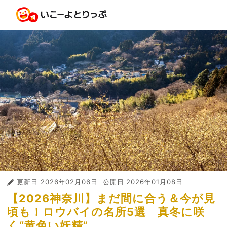
更新日
2026年02月06日
公開日
2026年01月08日
【2026神奈川】まだ間に合う＆今が見
頃も！ロウバイの名所5選 真冬に咲
く“黄色い妖精”