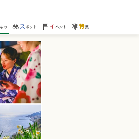
ス
イ
特
もの
ポット
ベント
集