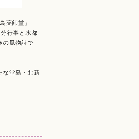
堂島薬師堂」
節分行事と水都
春の風物詩で
たな堂島・北新