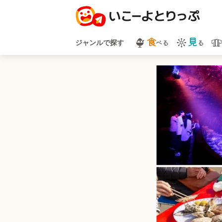
食
見
べる
る
ジャンルで探す