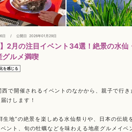
06日
/
公開日
2026年01月29日
西】2月の注目イベント34選！絶景の水仙
産グルメ満喫
化を感じる
に関西で開催されるイベントのなかから、親子で行
お届けします！
群生地”の絶景を楽しめる水仙祭りや、日本の伝統
イベント、旬の牡蠣などを味わえる地産グルメイベ