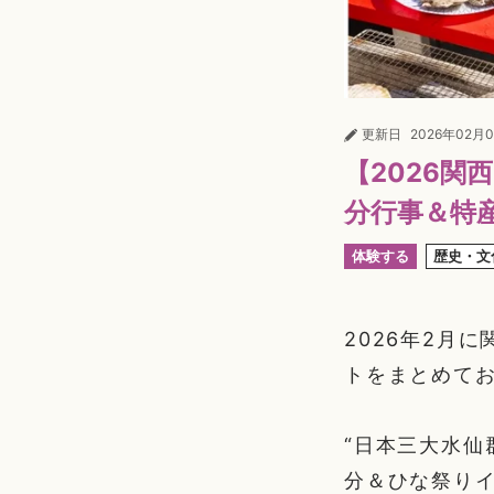
更新日
2026年02月
【2026関
分行事＆特
体験する
歴史・文
2026年2月
トをまとめて
“日本三大水仙
分＆ひな祭り