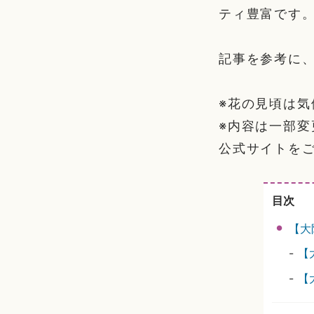
ティ豊富です
記事を参考に
※花の見頃は
※内容は一部
公式サイトを
目次
【大
-
【
-
【