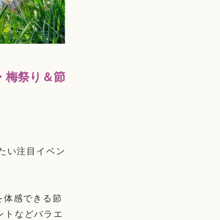
・梅祭り＆節
きたい注目イベン
を体感できる節
ントなどバラエ