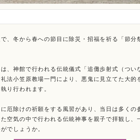
社で、冬から春への節目に除災・招福を祈る「節分
ろは、神館で行われる伝統儀式「追儺歩射式（つい
術礼法小笠原教場一門により、悪鬼に見立てた大的
に執り行われます。
日に厄除けの祈願をする風習があり、当日は多くの
した空気の中で行われる伝統神事を親子で拝観し、
かがでしょうか。