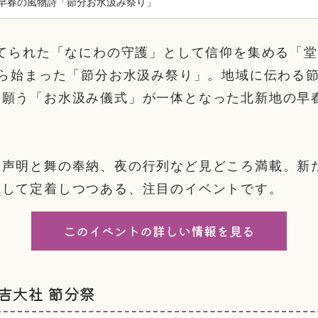
早春の風物詩「節分お水汲み祭り」
建てられた「なにわの守護」として信仰を集める「
から始まった「節分お水汲み祭り」。地域に伝わる
を願う「お水汲み儀式」が一体となった北新地の早
や声明と舞の奉納、夜の行列など見どころ満載。新
として定着しつつある、注目のイベントです。
このイベントの詳しい情報を見る
吉大社 節分祭