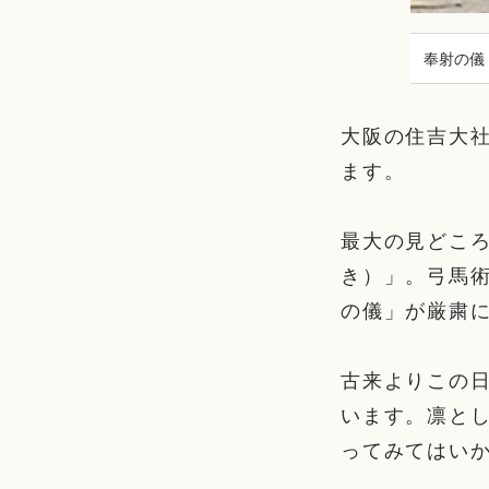
奉射の儀
大阪の住吉大
ます。
最大の見どこ
き）」。弓馬
の儀」が厳粛
古来よりこの
います。凛と
ってみてはい