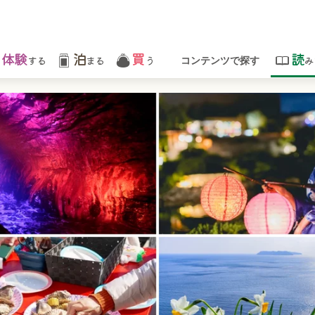
体験
泊
買
読
する
まる
う
み
コンテンツで探す