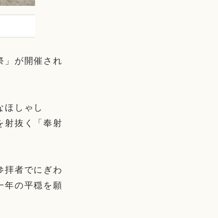
祭」が開催され
なほしゃし
を射抜く「奉射
参拝者でにぎわ
一年の平穏を願