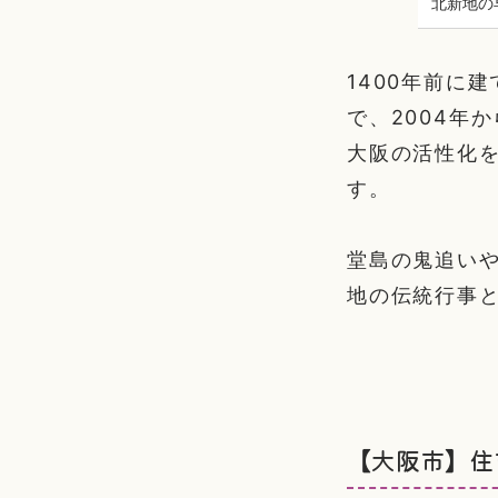
北新地の
1400年前に
で、2004年
大阪の活性化
す。
堂島の鬼追い
地の伝統行事
【大阪市】住