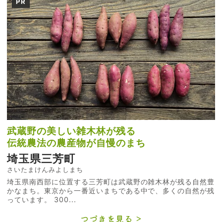
PR
武蔵野の美しい雑木林が残る
伝統農法の農産物が自慢のまち
埼玉県三芳町
さいたまけんみよしまち
埼玉県南西部に位置する三芳町は武蔵野の雑木林が残る自然豊
かなまち。東京から一番近いまちである中で、多くの自然が残
っています。 300...
つづきを見る