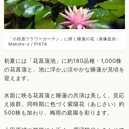
「小田原フラワーガーデン」に咲く睡蓮の花（画像提供：
Makoto-z / PIXTA
初夏には「花菖蒲池」に約180品種・1,000株
の花菖蒲と、池に浮かぶ涼やかな睡蓮が見頃を
迎えます。
水面に映る花菖蒲と睡蓮の共演は美しく、見応
え抜群。同時期に色づく紫陽花（あじさい）約
500株も加わり、梅雨の庭園を彩ります。