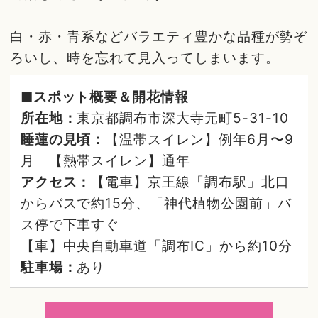
白・赤・青系などバラエティ豊かな品種が勢ぞ
ろいし、時を忘れて見入ってしまいます。
■スポット概要＆開花情報
所在地：
東京都調布市深大寺元町5-31-10
睡蓮の見頃：
【温帯スイレン】例年6月〜9
月 【熱帯スイレン】通年
アクセス：
【電車】京王線「調布駅」北口
からバスで約15分、「神代植物公園前」バ
ス停で下車すぐ
【車】中央自動車道「調布IC」から約10分
駐車場：
あり