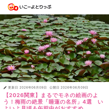
更新日
2026年06月09日
公開日
2026年06月09日
【2026関東】まるでモネの絵画のよ
う！梅雨の絶景「睡蓮の名所」4選 い
よいよ見頃＆午前中がおすすめ