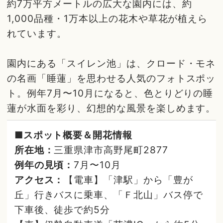
約7万平方メートルの広大な園内には、約
1,000品種・1万本以上の花木や草花が植えら
れています。
園内にある「スイレン池」は、クロード・モネ
の名画「睡蓮」を思わせる人気のフォトスポッ
ト。例年7月〜10月になると、色とりどりの睡
蓮が水面を彩り、幻想的な風景を楽しめます。
■スポット概要＆開花情報
所在地：
三重県津市高野尾町2877
例年の見頃：
7月〜10月
アクセス：
【電車】「津駅」から「豊が
丘」行きバスに乗車、「Ｆ北山」バス停で
下車後、徒歩で約5分