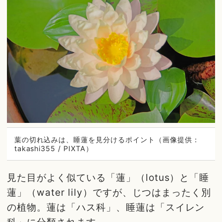
葉の切れ込みは、睡蓮を見分けるポイント（画像提供：
takashi355 / PIXTA）
見た目がよく似ている「蓮」（lotus）と「睡
蓮」（water lily）ですが、じつはまったく別
の植物。蓮は「ハス科」、睡蓮は「スイレン