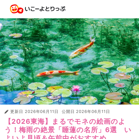
更新日
2026年06月11日
公開日
2026年06月11日
【2026東海】まるでモネの絵画のよ
う！梅雨の絶景「睡蓮の名所」6選 い
よいよ見頃＆午前中がおすすめ