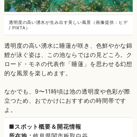
透明度の高い湧水が生み出す美しい風景（画像提供：ヒデ
/ PIXTA）
透明度の高い湧水に睡蓮が咲き、色鮮やかな錦
鯉が泳ぐ姿は、この池ならではの見どころ。ク
ロード・モネの代表作「睡蓮」を思わせる幻想
的な風景を楽しめます。
なかでも、9〜11時頃は池の透明度や色彩が際
立つため、おでかけにおすすめの時間帯です
よ。
■スポット概要＆開花情報
所在地：
岐阜県関市板取白谷