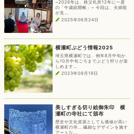
~2026年は、秩父札所12年に一度
の「午歳総開帳」~ 今回は、夫婦龍
が見...
2025年06月24日
横瀬町ぶどう情報2025
埼玉県横瀬町では、例年8月中旬か
ら10月中旬ごろまでぶどう狩りが楽
しめます...
2023年09月19日
美しすぎる切り絵御朱印 横
瀬町の寺社にて頒布
歴史や文化資源としても価値が高い
横瀬町の寺… 繊細なデザインを施す
アートな...