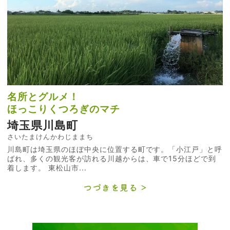
名所とグルメ！
ほっこりくつろぎのマチ
埼玉県川島町
さいたまけんかわじままち
川島町は埼玉県のほぼ中央に位置する町です。「小江戸」と呼
ばれ、多くの観光客が訪れる川越からは、車で15分ほどで到
着します。 東松山市...
つづきを見る