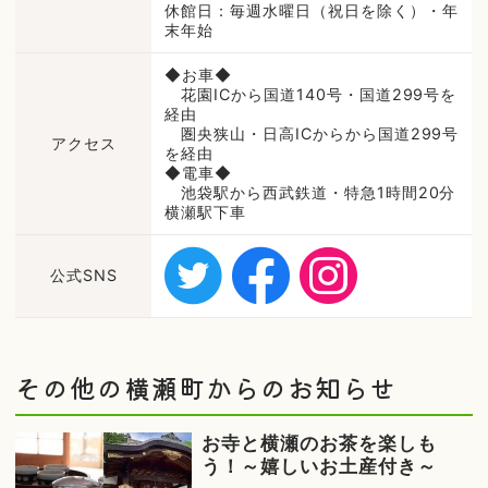
休館日：毎週水曜日（祝日を除く）・年
末年始
◆お車◆
花園ICから国道140号・国道299号を
経由
圏央狭山・日高ICからから国道299号
アクセス
を経由
◆電車◆
池袋駅から西武鉄道・特急1時間20分
横瀬駅下車
公式SNS
その他の横瀬町からのお知らせ
お寺と横瀬のお茶を楽しも
う！～嬉しいお土産付き～