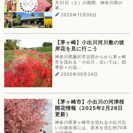
月31日（土）の期間、神奈川県の
茅...
2025年11月05日
【茅ヶ崎】小出川河川敷の彼
岸花を見に行こう
神奈川県藤沢市北部からから茅ヶ崎
市を流れる「小出川」沿いでは、四
季折々の花...
2025年09月24日
【茅ヶ崎市】小出川の河津桜
開花情報（2025年2月28日
更新）
神奈川県茅ヶ崎市を流れる小出川沿
いの遊歩道には、若木を含む約70本
の河津桜...