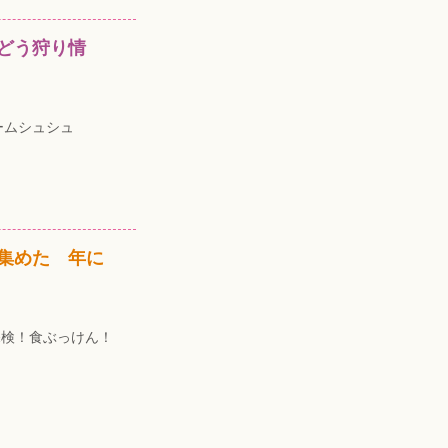
どう狩り情
ームシュシュ
集めた 年に
探検！食ぶっけん！