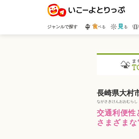
食
見
べる
る
ジャンルで探す
ま
T
長崎県大村
ながさきけんおおむらし
交通利便性
さまざまな