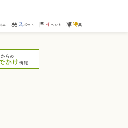
ス
イ
特
もの
ポット
ベント
集
ちからの
でかけ
情報