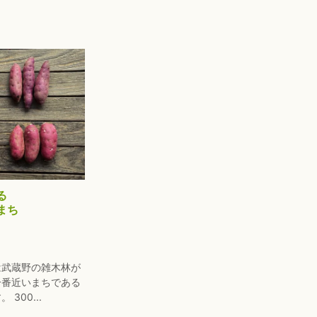
る
まち
は武蔵野の雑木林が
一番近いまちである
300...