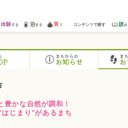
体験
泊
買
読
する
まる
う
み
コンテンツで探す
ち
まちからの
ま
OP
お知らせ
お
市
と豊かな自然が調和！
“はじまり”があるまち