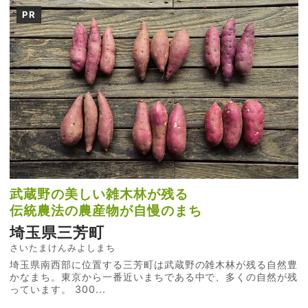
PR
武蔵野の美しい雑木林が残る
伝統農法の農産物が自慢のまち
埼玉県三芳町
さいたまけんみよしまち
埼玉県南西部に位置する三芳町は武蔵野の雑木林が残る自然豊
かなまち。東京から一番近いまちである中で、多くの自然が残
っています。 300...