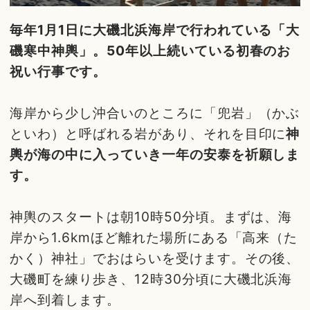
毎年1月1日に大磯北浜海岸で行われている「大
磯寒中神輿」。50年以上続いている初春のお
祝い行事です。
海岸から少し沖合いのところに「兜岩」（かぶ
といわ）と呼ばれる岩があり、それを目印に
神
輿が海の中に入っていき一年の安泰を祈願しま
す。
神輿のスタートは朝10時50分頃。まずは、海
岸から1.6kmほど離れた場所にある「高来（た
かく）神社」でおはらいを受けます。その後、
大磯町を練り歩き、12時30分頃に大磯北浜海
岸へ到着します。