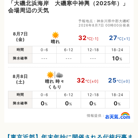
「大磯北浜海岸 大磯寒中神輿（2025年）」
会場周辺の天気
予報地点：神奈川県中郡大磯町
2026年8月7日 00時00分発表
8月7日
32
27
℃
[-1]
℃
[+1]
(金)
晴れ
時間
0-6
6-12
12-18
18-24
10
降水確率
---
---
---
%
8月8日
32
25
晴れ 時々
℃
[±0]
℃
[±0]
(土)
くもり
時間
0-6
6-12
12-18
18-24
0
0
0
0
降水確率
%
%
%
%
情報提供：
【東京近郊】年末年始に開催される伝統行事ま