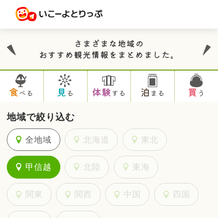
さまざまな地域の
おすすめ観光情報をまとめました。
食
見
体験
泊
買
べる
る
する
まる
う
地域で絞り込む
全地域
北海道
東北
甲信越
北陸
東海
関東
関西
中国
四国