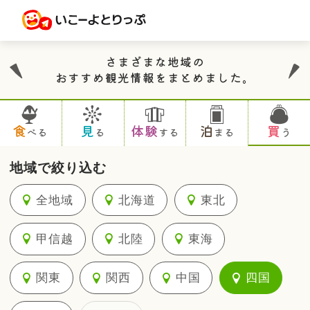
さまざまな地域の
おすすめ観光情報をまとめました。
食
見
体験
泊
買
べる
る
する
まる
う
地域で絞り込む
全地域
北海道
東北
甲信越
北陸
東海
関東
関西
中国
四国