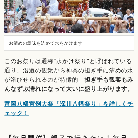
お清めの意味を込めて水をかけます
このお祭りは通称“水かけ祭り”と呼ばれている
通り、沿道の観衆から神輿の担ぎ手に清めの水
が浴びせられるのが特徴的。
担ぎ手も観客もみ
んなずぶ濡れになって大いに盛り上がります。
富岡八幡宮例大祭「深川八幡祭り」を詳しくチ
ェック！
【毎月開催】親子で行きたい！毎月