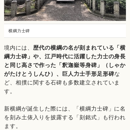
横綱力士碑
境内には、
歴代の横綱の名が刻まれている「横
綱力士碑」や、江戸時代に活躍した力士の身長
と同じ高さで作った「釈迦嶽等身碑」（しゃか
がたけとうしんひ）、巨人力士手形足形碑
な
ど、相撲に関する石碑も多数建立されていま
す。
新横綱が誕生した際には、「横綱力士碑」に名
を刻み土俵入りを披露する「刻銘式」も行われ
ます。