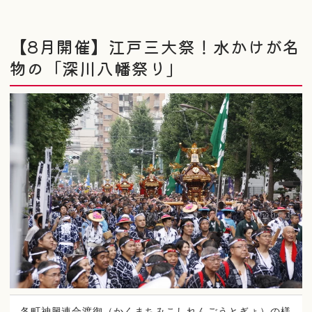
【8月開催】江戸三大祭！水かけが名
物の「深川八幡祭り」
各町神興連合渡御（かくまちみこしれんごうとぎょ）の様