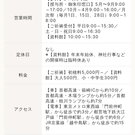
【授与所・御朱印窓口】5月〜9月9:00
～17:00／10月～4月9:00～16:00／月
次祭（毎月1日、15日、28日）9:00～1
営業時間
8:00
【ご祈祷受付】平日9:00～15:30／
土・日・祝日9:00～16:30
【資料館】10:00～15:30
なし
定休日
※【資料館】年末年始休、神社行事など
の開催時は臨時休あり
【ご祈祷】初穂料5,000円～／【資料
料金
館】大人500円、小・中学生300円
【車】首都高速・箱崎ICから約10分／
首都高速・木場ランプから約5分／首都
高速・枝川ランプから約7分
【電車】東京メトロ東西線「門前仲町
アクセス
駅」から徒歩で約3分／都営地下鉄大江
戸線「門前仲町駅」から徒歩で約6分／
JR京葉線「越中島駅」から徒歩で約15
分