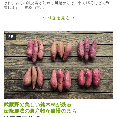
ばれ、多くの観光客が訪れる川越からは、車で15分ほどで到
着します。 東松山市...
つづきを見る
PR
武蔵野の美しい雑木林が残る
伝統農法の農産物が自慢のまち