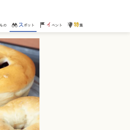
ス
イ
特
もの
ポット
ベント
集