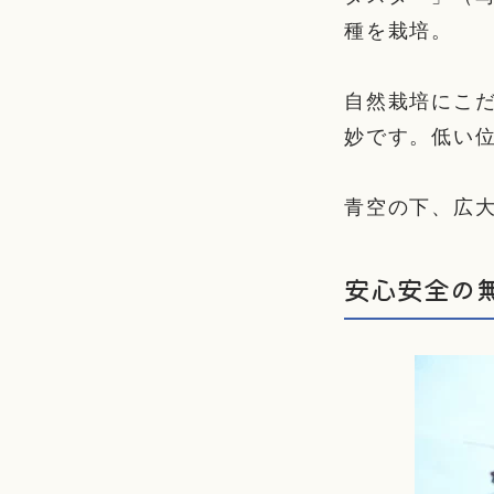
種を栽培。
自然栽培にこ
妙です。低い
青空の下、広
安心安全の