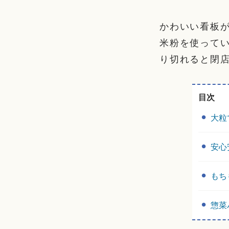
かわいい看板
米粉を使って
り切れると閉
目次
大粒
安心
もち
惣菜