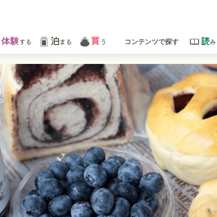
体験
泊
買
読
する
まる
う
み
コンテンツで探す