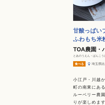
甘酸っぱい
ふわもち米
TOA農園・
とあのうえん・ぱんこう
埼玉県比
食べる
小江戸・川越か
町の南東にある
ルーベリー農園
りが楽しめま