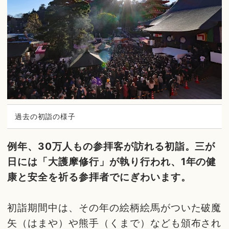
過去の初詣の様子
例年、30万人もの参拝客が訪れる初詣。三が
日には「大護摩修行」が執り行われ、1年の健
康と安全を祈る参拝者でにぎわいます。
初詣期間中は、その年の絵柄絵馬がついた破魔
矢（はまや）や熊手（くまで）なども頒布され