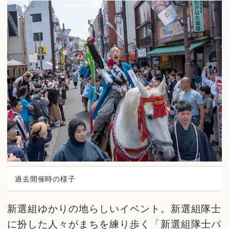
過去開催時の様子
新選組ゆかりの地らしいイベント。新選組隊士
に扮した人々がまちを練り歩く「新選組隊士パ