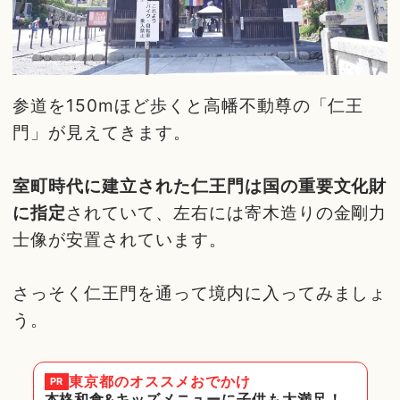
参道を150mほど歩くと高幡不動尊の「仁王
門」が見えてきます。
室町時代に建立された仁王門は国の重要文化財
に指定
されていて、左右には寄木造りの金剛力
士像が安置されています。
さっそく仁王門を通って境内に入ってみましょ
う。
東京都
のオススメおでかけ
PR
本格和食&キッズメニューに子供も大満足！