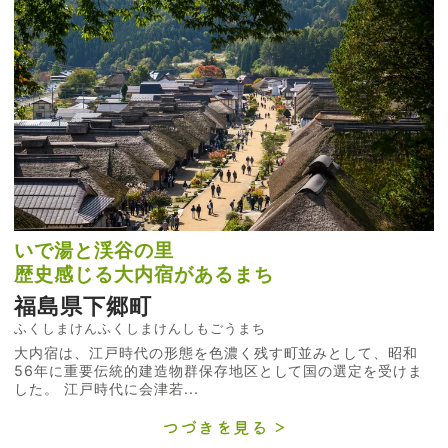
いで湯と渓谷の里
歴史感じる大内宿があるまち
福島県下郷町
ふくしまけんふくしまけんしもごうまち
大内宿は、江戸時代の形態を色濃く残す町並みとして、昭和
56年に重要伝統的建造物群保存地区として国の選定を受けま
した。 江戸時代に会津若...
つづきを見る