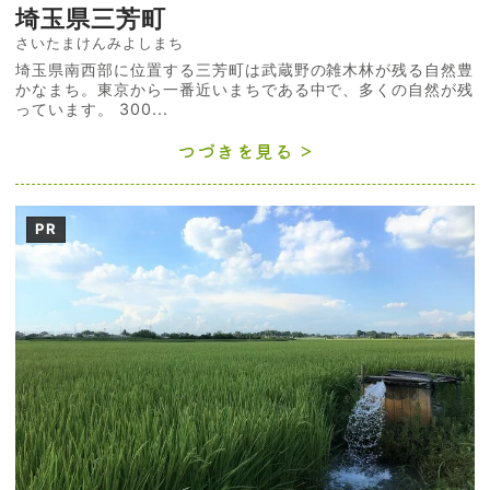
埼玉県三芳町
さいたまけんみよしまち
埼玉県南西部に位置する三芳町は武蔵野の雑木林が残る自然豊
かなまち。東京から一番近いまちである中で、多くの自然が残
っています。 300...
つづきを見る
PR