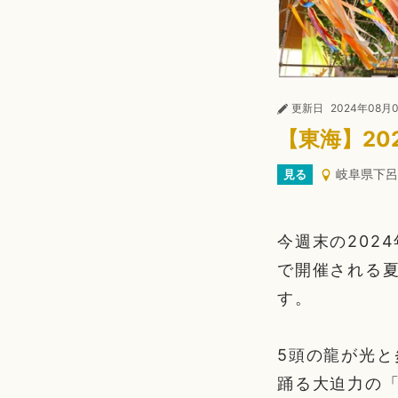
更新日
2024年08月
【東海】20
岐阜県下呂
見る
今週末の202
で開催される
す。
5頭の龍が光と
踊る大迫力の「