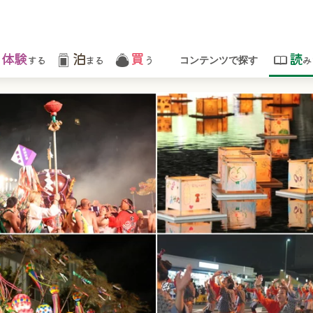
体験
泊
買
読
する
まる
う
み
コンテンツで探す