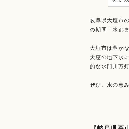
岐阜県大垣市の
の期間「水都
大垣市は豊か
天恵の地下水
的な水門川万
ぜひ、水の恵
【岐阜県高