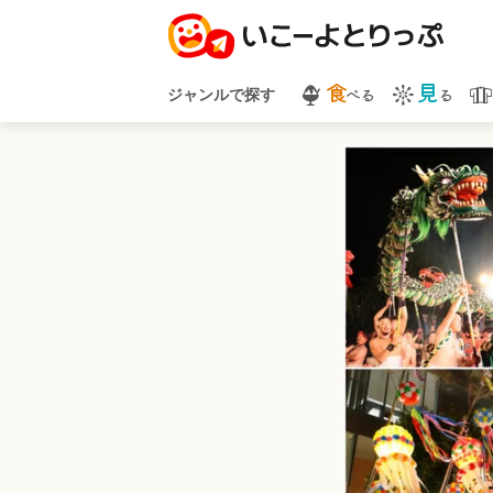
食
見
べる
る
ジャンルで探す