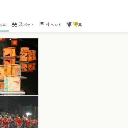
ス
イ
特
もの
ポット
ベント
集