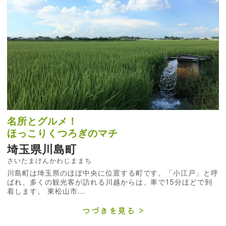
名所とグルメ！
ほっこりくつろぎのマチ
埼玉県川島町
さいたまけんかわじままち
川島町は埼玉県のほぼ中央に位置する町です。「小江戸」と呼
ばれ、多くの観光客が訪れる川越からは、車で15分ほどで到
着します。 東松山市...
つづきを見る