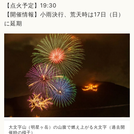
【点火予定】19:30
【開催情報】小雨決行、荒天時は17日（日）
に延期
大文字山（明星ヶ岳）の山腹で燃え上がる火文字（過去開
催時の様子）