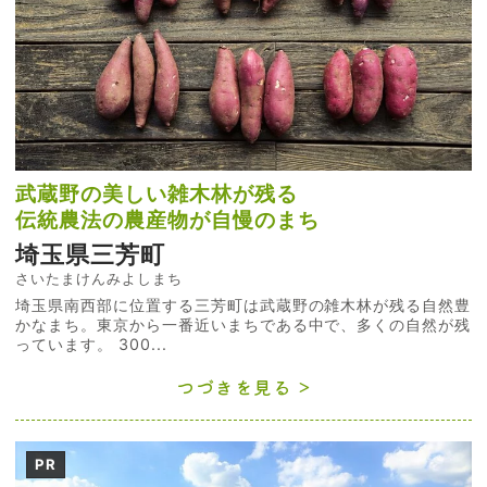
武蔵野の美しい雑木林が残る
伝統農法の農産物が自慢のまち
埼玉県三芳町
さいたまけんみよしまち
埼玉県南西部に位置する三芳町は武蔵野の雑木林が残る自然豊
かなまち。東京から一番近いまちである中で、多くの自然が残
っています。 300...
つづきを見る
PR