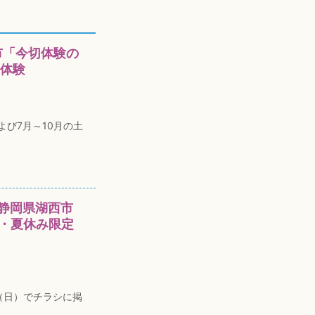
市「今切体験の
覧体験
よび7月～10月の土
静岡県湖西市
W・夏休み限定
日（日）でチラシに掲