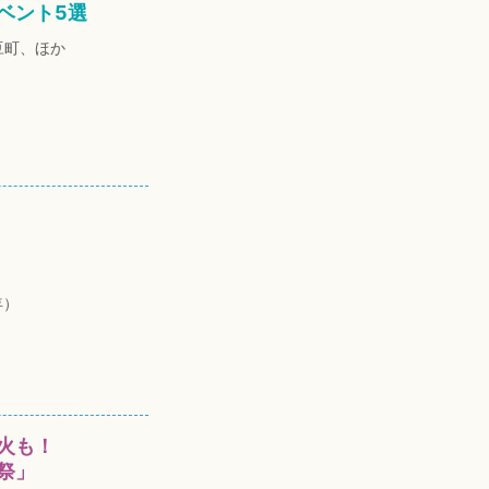
ベント5選
豆町、ほか
年）
火も！
祭」