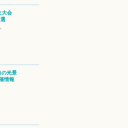
火大会
3選
か
力の光景
催情報