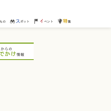
ス
イ
特
もの
ポット
ベント
集
ちからの
でかけ
情報