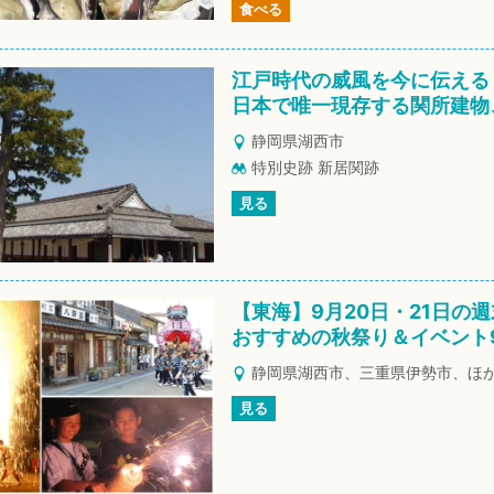
食べる
江戸時代の威風を今に伝える
日本で唯一現存する関所建物
静岡県湖西市
特別史跡 新居関跡
見る
【東海】9月20日・21日の
おすすめの秋祭り＆イベント
静岡県湖西市、三重県伊勢市、ほ
見る