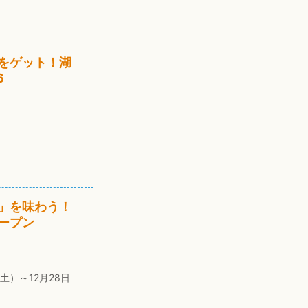
をゲット！湖
6
日
」を味わう！
ープン
土）～12月28日