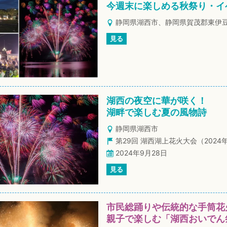
今週末に楽しめる秋祭り・イ
静岡県湖西市、静岡県賀茂郡東伊
見る
湖西の夜空に華が咲く！
湖畔で楽しむ夏の風物詩
静岡県湖西市
第29回 湖西湖上花火大会（2024
2024年9月28日
見る
市民総踊りや伝統的な手筒花
親子で楽しむ「湖西おいでん