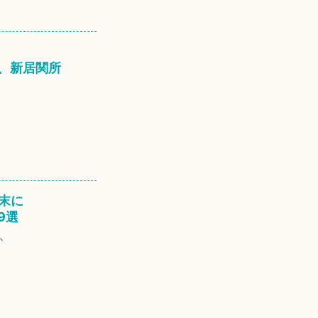
、新居関所
週末に
9選
か