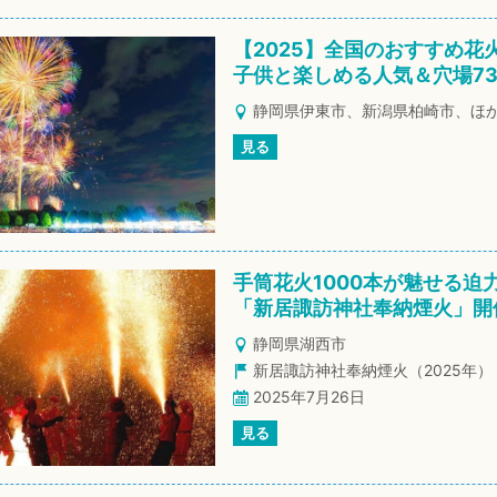
【2025】全国のおすすめ花
子供と楽しめる人気＆穴場7
静岡県伊東市、新潟県柏崎市、ほ
見る
手筒花火1000本が魅せる迫
「新居諏訪神社奉納煙火」開
静岡県湖西市
新居諏訪神社奉納煙火（2025年）
2025年7月26日
見る