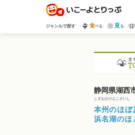
食
見
べる
る
ジャンルで探す
ま
T
静岡県湖西
しずおかけんこさいし
本州のほぼ
浜名湖のほ