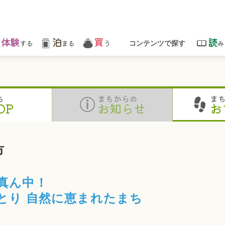
体験
泊
買
読
する
まる
う
み
コンテンツで探す
ち
まちからの
ま
OP
お知らせ
お
市
真ん中！
とり 自然に恵まれたまち