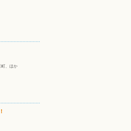
豆町、ほか
！