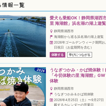
ち情報一覧
愛犬も乗船OK！静岡県湖西
里 海湖館」浜名湖の湖上遊
静岡県湖西市
海湖館から巡る浜名湖の湖上遊覧
2026年ゴールデンウィーク期間お
日祝日（お盆期間を含む）
体験する
学びにつながる
うなぎつかみ・かば焼体験！
「今切体験の里 海湖館」G
体験
静岡県湖西市
うなぎつかみ＆かば焼体験
2026年4月25日（土）〜9月27
載するカレンダーの営業日