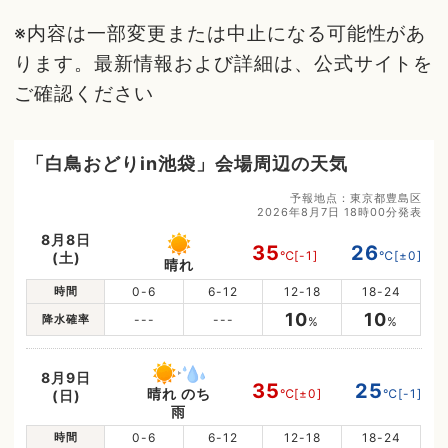
※内容は一部変更または中止になる可能性があ
ります。最新情報および詳細は、公式サイトを
ご確認ください
「白鳥おどりin池袋」会場周辺の天気
予報地点：東京都豊島区
2026年8月7日 18時00分発表
8月8日
35
26
℃
[-1]
℃
[±0]
(土)
晴れ
時間
0-6
6-12
12-18
18-24
10
10
降水確率
---
---
%
%
8月9日
35
25
晴れ のち
℃
[±0]
℃
[-1]
(日)
雨
時間
0-6
6-12
12-18
18-24