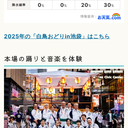
0
0
20
30
降水確率
%
%
%
%
情報提供：
2025年の「白鳥おどりin池袋」はこちら
本場の踊りと音楽を体験