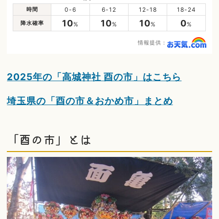
時間
0-6
6-12
12-18
18-24
10
10
10
0
降水確率
%
%
%
%
情報提供：
2025年の「高城神社 酉の市」はこちら
埼玉県の「酉の市＆おかめ市」まとめ
「酉の市」とは