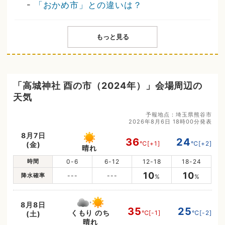
-
「おかめ市」との違いは？
もっと見る
「高城神社 酉の市（2024年）」会場周辺の
天気
予報地点：埼玉県熊谷市
2026年8月6日 18時00分発表
8月7日
36
24
℃
[+1]
℃
[+2]
(金)
晴れ
時間
0-6
6-12
12-18
18-24
10
10
降水確率
---
---
%
%
8月8日
35
25
くもり のち
℃
[-1]
℃
[-2]
(土)
晴れ