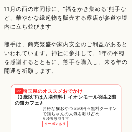
11月の酉の市同様に、“福をかき集める”熊手な
ど、華やかな縁起物を販売する露店が参道や境
内に立ち並びます。
熊手は、商売繁盛や家内安全のご利益があると
いわれています。神社に参拝して、1年の平穏
を感謝するとともに、熊手を購入し、来る年の
開運を祈願します。
埼玉県
のオススメおでかけ
PR
【3歳以下は入場無料】イオンモール羽生2階
の猫カフェ♪
お得な猫おやつ550円⇒無料クーポン
で猫ちゃんの人気を独り占め
埼玉県羽生市
クーポンあり