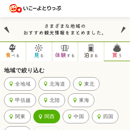
さまざまな地域の
おすすめ観光情報をまとめました。
食
見
体験
泊
買
べる
る
する
まる
う
地域で絞り込む
全地域
北海道
東北
甲信越
北陸
東海
関東
関西
中国
四国