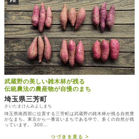
PR
武蔵野の美しい雑木林が残る
伝統農法の農産物が自慢のまち
埼玉県三芳町
さいたまけんみよしまち
埼玉県南西部に位置する三芳町は武蔵野の雑木林が残る自然豊
かなまち。東京から一番近いまちである中で、多くの自然が残
っています。 300...
つづきを見る